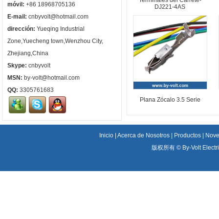
Terminales del Carrete-
móvil:
+86 18968705136
DJ221-4AS
E-mail:
cnbyvolt@hotmail.com
dirección:
Yueqing Industrial
Zone,Yuecheng town,Wenzhou City,
Zhejiang,China
Skype:
cnbyvolt
MSN:
by-volt@hotmail.com
QQ:
3305761683
Plana Zócalo 3.5 Serie
Inicio
|
Acerca de Nosotros
|
Productos
|
Nove
版权所有 ©
By-Volt Electr